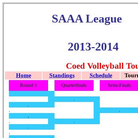
SAAA League
2013-2014
Coed Volleyball T
Home
Standings
Schedule
Tour
Round 1
Quarterfinals
Semi-Finals
.
.
.
.
,
.
.
.
.
.