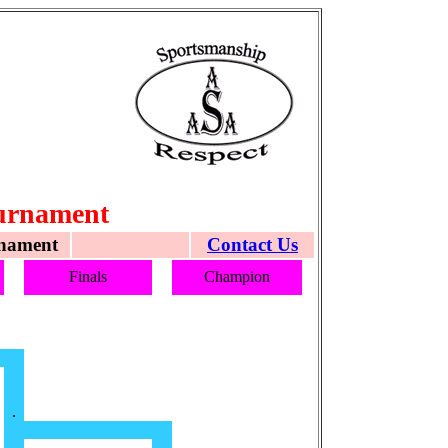
ournament
nament
Contact Us
Finals
Champion
.