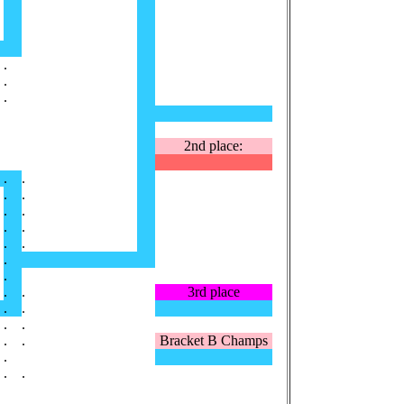
.
.
.
2nd place:
.
.
.
.
.
.
.
.
.
.
.
.
.
.
3rd place
.
.
.
.
.
.
Bracket B Champs
.
.
.